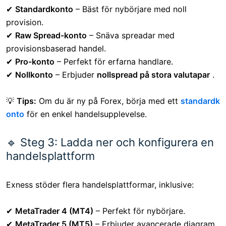
✔
Standardkonto
– Bäst för nybörjare med noll
provision.
✔
Raw Spread-konto
– Snäva spreadar med
provisionsbaserad handel.
✔
Pro-konto
– Perfekt för erfarna handlare.
✔
Nollkonto
– Erbjuder
nollspread på stora valutapar
.
💡
Tips:
Om du är ny på Forex, börja med ett
standardk
onto
för en enkel handelsupplevelse.
🔹 Steg 3: Ladda ner och konfigurera en
handelsplattform
Exness stöder flera handelsplattformar, inklusive:
✔
MetaTrader 4 (MT4)
– Perfekt för nybörjare.
✔
MetaTrader 5 (MT5)
– Erbjuder avancerade diagram