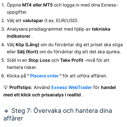
Öppna
MT4 eller MT5
och logga in med dina Exness-
uppgifter.
Välj ett
valutapar
(t.ex. EUR/USD).
Analysera prisdiagrammet med hjälp av
tekniska
indikatorer
.
Välj
Köp (Lång)
om du förväntar dig att priset ska stiga
eller
Sälj (Kort)
om du förväntar dig att det ska sjunka.
Ställ in en
Stop Loss
och
Take Profit
-nivå för att
hantera risker.
Klicka på
"
Placera order
"
för att utföra affären.
💡
Proffstips:
Använd
Exness WebTrader
för
handel
med ett klick och prisanalys i realtid
.
🔹 Steg 7: Övervaka och hantera dina
affärer