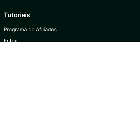
Tutoriais
Programa de Afiliados
Entrar
Inscrever-se
Baixar aplicativo
Conta aberta
Conta de demonstração
Suporte
Negociação