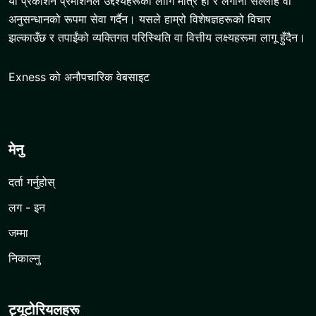
यो प्रकाशन प्रमोशनल उद्देश्यहरूको लागि मात्र हो र लगानी सल्लाह वा
अनुसन्धानको रूपमा सेवा गर्दैन। यसले हाम्रो विशेषज्ञहरूको विचार
झल्काउँछ र तपाईंको व्यक्तिगत परिस्थिति वा वित्तीय लक्ष्यहरूमा लागू हुँदैन।
Exness को अनौपचारिक वेबसाइट
मेनु
दर्ता गर्नुहोस्
लग - इन
जम्मा
निकाल्नु
ट्यूटोरियलहरू