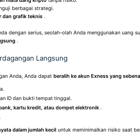
guji berbagai strategi.
 dan grafik teknis
.
da dengan serius, seolah-olah Anda menggunakan uang 
ngsung
.
Perdagangan Langsung
ngan Anda, Anda dapat
beralih ke akun Exness yang seben
a.
 ID dan bukti tempat tinggal.
bank, kartu kredit, atau dompet elektronik
.
.
ata dalam jumlah kecil
untuk meminimalkan risiko saat b