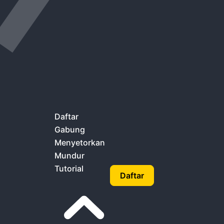
Beranda
Exness Akun Demo
Daftar
Gabung
Masuk
Daftar
Menyetorkan
Mundur
Tutorial
Daftar
Exness Akun Demo