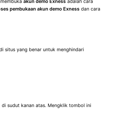
 membuka
akun demo Exness
adalah cara
oses pembukaan akun demo Exness
dan cara
di situs yang benar untuk menghindari
 di sudut kanan atas. Mengklik tombol ini