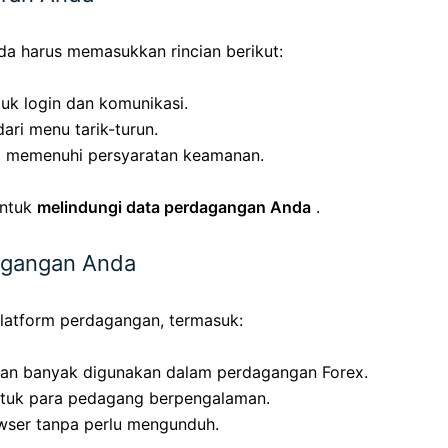
a harus memasukkan rincian berikut:
uk login dan komunikasi.
ari menu tarik-turun.
 memenuhi persyaratan keamanan.
untuk
melindungi data perdagangan Anda
.
dagangan Anda
atform perdagangan, termasuk:
dan banyak digunakan dalam perdagangan Forex.
untuk para pedagang berpengalaman.
wser tanpa perlu mengunduh.