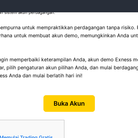
uan Platform Perdagangan Online
dan sistem akun perdagangan.
mpurna untuk mempraktikkan perdagangan tanpa risiko. P
hana untuk membuat akun demo, memungkinkan Anda untuk 
gin memperbaiki keterampilan Anda, akun demo Exness men
r, pilih pengaturan akun pilihan Anda, dan mulai berdagang
 Anda dan mulai berlatih hari ini!
Buka Akun
emulai Trading Gratis