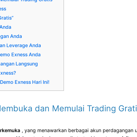
ess
ratis”
 Anda
angan Anda
 dan Leverage Anda
 Demo Exness Anda
agangan Langsung
xness?
 Demo Exness Hari Ini!
embuka dan Memulai Trading Grati
erkemuka
, yang menawarkan berbagai akun perdagangan 