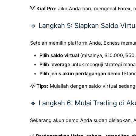
💡
Kiat Pro:
Jika Anda baru mengenal Forex, 
🔹 Langkah 5: Siapkan Saldo Virt
Setelah memilih platform Anda, Exness memu
Pilih saldo virtual
(misalnya, $10.000, $50.
Pilih leverage
untuk menguji strategi manaj
Pilih jenis akun perdagangan demo
(Stand
💡
Tips:
Mulailah dengan saldo virtual sedan
🔹 Langkah 6: Mulai Trading di 
Sekarang akun demo Anda sudah disiapkan, An
✅
Perdagangkan Valas, saham, komoditas, d