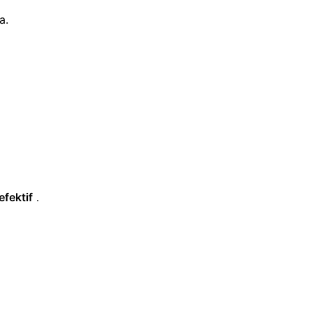
a.
fektif
.