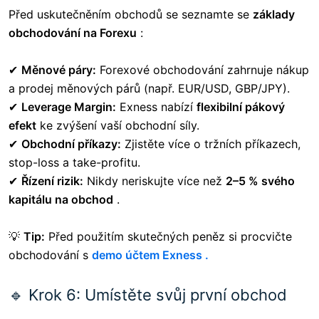
Před uskutečněním obchodů se seznamte se
základy
obchodování na Forexu
:
✔
Měnové páry:
Forexové obchodování zahrnuje nákup
a prodej měnových párů (např. EUR/USD, GBP/JPY).
✔
Leverage Margin:
Exness nabízí
flexibilní pákový
efekt
ke zvýšení vaší obchodní síly.
✔
Obchodní příkazy:
Zjistěte více o tržních příkazech,
stop-loss a take-profitu.
✔
Řízení rizik:
Nikdy neriskujte více než
2–5 % svého
kapitálu na obchod
.
💡
Tip:
Před použitím skutečných peněz
si procvičte
obchodování s
demo účtem Exness .
🔹 Krok 6: Umístěte svůj první obchod