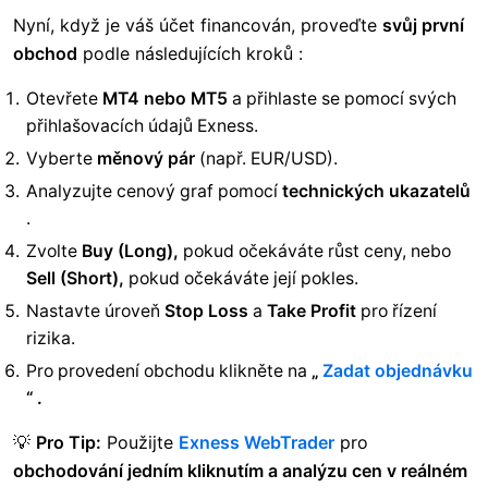
Nyní, když je váš účet financován, proveďte
svůj první
obchod
podle následujících kroků :
Otevřete
MT4 nebo MT5
a přihlaste se pomocí svých
přihlašovacích údajů Exness.
Vyberte
měnový pár
(např. EUR/USD).
Analyzujte cenový graf pomocí
technických ukazatelů
.
Zvolte
Buy (Long),
pokud očekáváte růst ceny, nebo
Sell (Short),
pokud očekáváte její pokles.
Nastavte úroveň
Stop Loss
a
Take Profit
pro řízení
rizika.
Pro provedení obchodu
klikněte na
„
Zadat objednávku
“ .
💡
Pro Tip:
Použijte
Exness WebTrader
pro
obchodování jedním kliknutím a analýzu cen v reálném