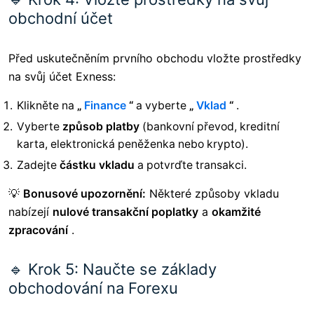
obchodní účet
Před uskutečněním prvního obchodu vložte prostředky
na svůj účet Exness:
Klikněte na
„
Finance
“
a vyberte
„
Vklad
“
.
Vyberte
způsob platby
(bankovní převod, kreditní
karta, elektronická peněženka nebo krypto).
Zadejte
částku vkladu
a potvrďte transakci.
💡
Bonusové upozornění:
Některé způsoby vkladu
nabízejí
nulové transakční poplatky
a
okamžité
zpracování
.
🔹 Krok 5: Naučte se základy
obchodování na Forexu