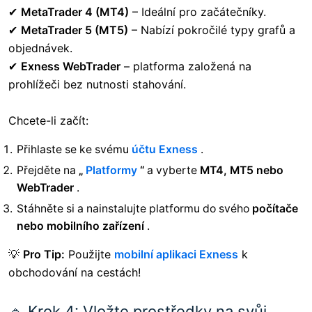
✔
MetaTrader 4 (MT4)
– Ideální pro začátečníky.
✔
MetaTrader 5 (MT5)
– Nabízí pokročilé typy grafů a
objednávek.
✔
Exness WebTrader
– platforma založená na
prohlížeči bez nutnosti stahování.
Chcete-li začít:
Přihlaste se ke svému
účtu Exness
.
Přejděte na
„
Platformy
“
a vyberte
MT4, MT5 nebo
WebTrader
.
Stáhněte si a nainstalujte platformu do svého
počítače
nebo mobilního zařízení
.
💡
Pro Tip:
Použijte
mobilní aplikaci Exness
k
obchodování na cestách!
🔹 Krok 4: Vložte prostředky na svůj