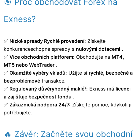
🎯 Proč obchodovat Forex na
Exness?
✅
Nízké spready Rychlé provedení:
Získejte
konkurenceschopné spready s
nulovými dotacemi
.
✅
Více obchodních platforem:
Obchodujte na
MT4,
MT5 nebo WebTrader
.
✅
Okamžité výběry vkladů:
Užijte si
rychlé, bezpečné a
bezproblémové
transakce.
✅
Regulovaný důvěryhodný makléř:
Exness má
licenci
a zajišťuje bezpečnost fondu
.
✅
Zákaznická podpora 24/7:
Získejte pomoc, kdykoli ji
potřebujete.
🔥 Závěr: Začněte svou obchodní