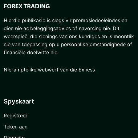
Het jy hulp nodig? Kontak Exness Support vandag en
hou jou handelservaring glad en stresvry!
🚀💰
Maak Rekening Oop
Hierdie publikasie is slegs vir promosiedoeleindes en
dien nie as beleggingsadvies of navorsing nie. Dit
weerspieël die sienings van ons kundiges en is moontlik
nie van toepassing op u persoonlike omstandighede of
finansiële doelwitte nie.