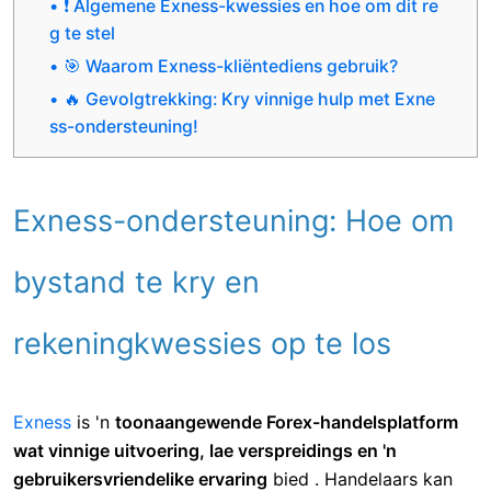
m
🔹 Stap 2: Gebruik Live Chat vir direkte
ondersteuning
🔹 Stap 3: Kontak Exness via e-pos
🔹 Stap 4: Bel Exness-kliëntediens
🔹 Stap 5: Reik uit via sosiale media
🔹 Stap 6: Dien 'n ondersteuningskaartjie
in vir tegniese kwessies
❗ Algemene Exness-kwessies en hoe om dit re
g te stel
🎯 Waarom Exness-kliëntediens gebruik?
🔥 Gevolgtrekking: Kry vinnige hulp met Exne
ss-ondersteuning!
Exness-ondersteuning: Hoe om