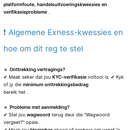
As jy
gevorderde tegniese bystand
benodig , word dit
aanbeveel om 'n
ondersteuningskaartjie
in te dien :
Gaan na
Hulpsentrum Dien 'n kaartjie in
.
Voer jou
rekeningbesonderhede en
kwessiebeskrywing
in .
Heg skermkiekies of foutboodskappe
aan
.
Klik op
Submit
en wag vir 'n antwoord.
💡
Pro Wenk:
Ondersteuningskaartjies is ideaal vir
platformfoute, handelsuitvoeringskwessies en
verifikasieprobleme
.
❗ Algemene Exness-kwessies en
hoe om dit reg te stel