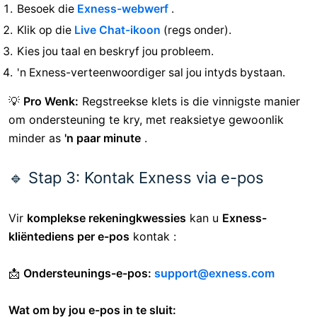
💡
Pro Wenk:
Die
Hulpsentrum
is dikwels die vinnigste
manier om
basiese handelsprobleme
op te los sonder
om te wag vir kliëntediensreaksies.
🔹 Stap 2: Gebruik Live Chat vir direkte
ondersteuning
Vir
vinnige bystand
bied Exness
24/7 Live Chat
:
Besoek die
Exness-webwerf
.
Klik op die
Live Chat-ikoon
(regs onder).
Kies jou taal en beskryf jou probleem.
'n Exness-verteenwoordiger sal jou intyds bystaan.
💡
Pro Wenk:
Regstreekse klets is die vinnigste manier
om ondersteuning te kry, met reaksietye gewoonlik
minder as
'n paar minute
.