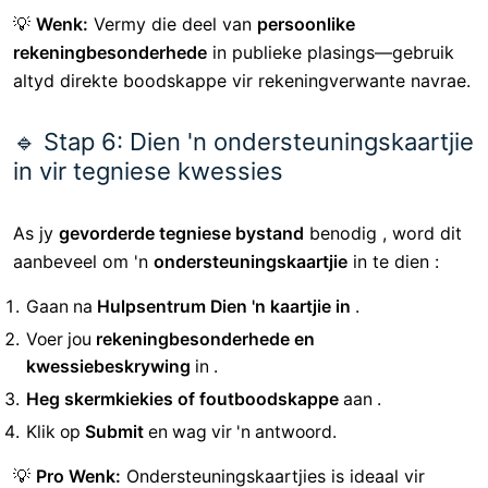
Exness is aktief op verskeie sosiale media-platforms
waar handelaars opdaterings kan kry, vrae kan vra en
ondersteuning kan kontak:
✔
Facebook:
@Exness
✔
Twitter:
@Exness
✔
Instagram LinkedIn:
Bly op hoogte van nuus en
kenmerke.
💡
Wenk:
Vermy die deel van
persoonlike
rekeningbesonderhede
in publieke plasings—gebruik
altyd direkte boodskappe vir rekeningverwante navrae.
🔹 Stap 6: Dien 'n ondersteuningskaartjie
in vir tegniese kwessies