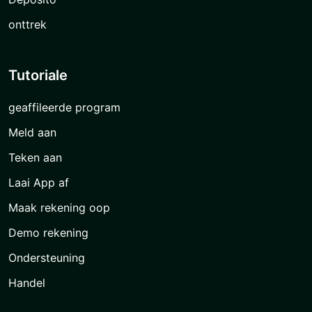
Nie-amptelike webwerf van die Exness
Spyskaart
Registreer
Teken aan
Deposito
onttrek
Tutoriale
geaffileerde program
Meld aan