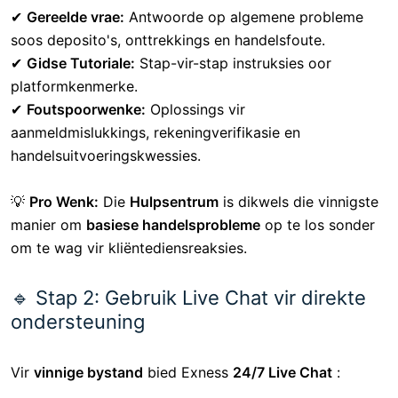
Exness-kliëntediens te bereik
en oplossings vir
algemene probleme te verskaf.
🔹 Stap 1: Besoek die Exness-
hulpsentrum
Gaan die Exness-hulpsentrum
na voordat u na
ondersteuning uitreik
. Dit bevat:
✔
Gereelde vrae:
Antwoorde op algemene probleme
soos deposito's, onttrekkings en handelsfoute.
✔
Gidse Tutoriale:
Stap-vir-stap instruksies oor
platformkenmerke.
✔
Foutspoorwenke:
Oplossings vir
aanmeldmislukkings, rekeningverifikasie en
handelsuitvoeringskwessies.