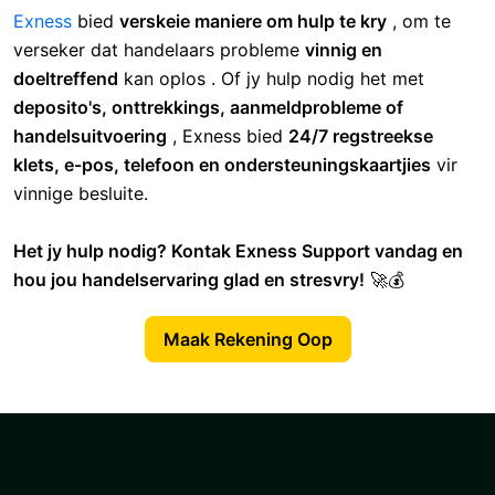
algemene vrae vir vinnige oplossings.
✅
Meertalige ondersteuning:
Bystand beskikbaar in
verskeie tale.
🔥 Gevolgtrekking: Kry vinnige
hulp met Exness-ondersteuning!
Exness
bied
verskeie maniere om hulp te kry
, om te
verseker dat handelaars probleme
vinnig en
doeltreffend
kan oplos . Of jy hulp nodig het met
deposito's, onttrekkings, aanmeldprobleme of
handelsuitvoering
, Exness bied
24/7 regstreekse
klets, e-pos, telefoon en ondersteuningskaartjies
vir
vinnige besluite.