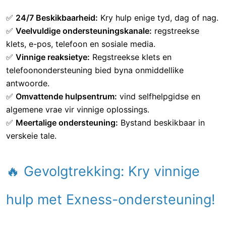
🔹
Handelsuitvoeringskwessies?
✔ Maak seker dat jou internetverbinding stabiel is.
✔ Kyk vir
markonbestendigheid
en verspreidings.
🎯 Waarom Exness-kliëntediens
gebruik?
✅
24/7 Beskikbaarheid:
Kry hulp enige tyd, dag of nag.
✅
Veelvuldige ondersteuningskanale:
regstreekse
klets, e-pos, telefoon en sosiale media.
✅
Vinnige reaksietye:
Regstreekse klets en
telefoonondersteuning bied byna onmiddellike
antwoorde.
✅
Omvattende hulpsentrum:
vind selfhelpgidse en