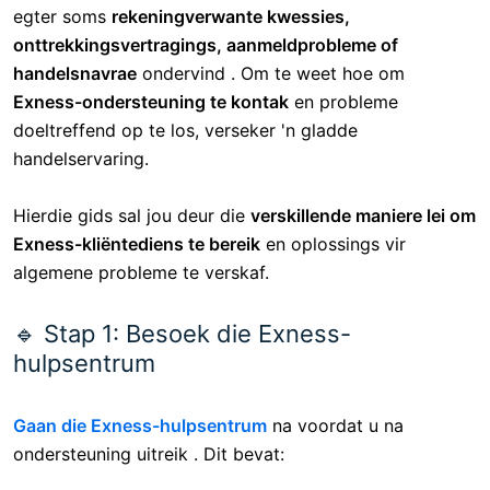
bystand te kry en
rekeningkwessies op te los
Exness
is 'n
toonaangewende Forex-handelsplatform
wat
vinnige uitvoering, lae verspreidings en 'n
gebruikersvriendelike ervaring
bied
. Handelaars kan
egter soms
rekeningverwante kwessies,
onttrekkingsvertragings, aanmeldprobleme of
handelsnavrae
ondervind . Om te weet hoe om
Exness-ondersteuning te kontak
en probleme
doeltreffend op te los, verseker 'n gladde
handelservaring.
Hierdie gids sal jou deur die
verskillende maniere lei om