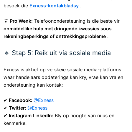
gewoonlik binne
24 uur
.
🔹 Stap 4: Bel Exness-kliëntediens
Vir
dringende kwessies
kan u Exness direk skakel.
📞
Telefoonondersteuning:
Beskikbaar in verskeie tale.
Om die nuutste ondersteuningsnommers te vind,
besoek die
Exness-kontakbladsy
.
💡
Pro Wenk:
Telefoonondersteuning is die beste vir
onmiddellike hulp met dringende kwessies soos
rekeningbeperkings of onttrekkingsprobleme
.
🔹 Stap 5: Reik uit via sosiale media