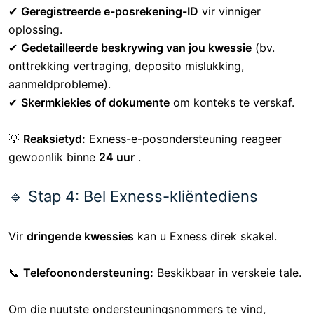
🔹 Stap 3: Kontak Exness via e-pos
Vir
komplekse rekeningkwessies
kan u
Exness-
kliëntediens per e-pos
kontak :
📩
Ondersteunings-e-pos:
support@exness.com
Wat om by jou e-pos in te sluit:
✔
Geregistreerde e-posrekening-ID
vir vinniger
oplossing.
✔
Gedetailleerde beskrywing van jou kwessie
(bv.
onttrekking vertraging, deposito mislukking,
aanmeldprobleme).
✔
Skermkiekies of dokumente
om konteks te verskaf.
💡
Reaksietyd:
Exness-e-posondersteuning reageer