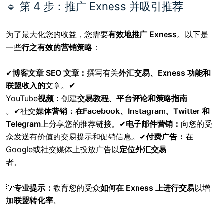
🔹 第 4 步：推广 Exness 并吸引推荐
为了最大化您的收益，您需要
有效地推广 Exness
。以下是
一些
行之有效的营销策略
：
✔
博客文章 SEO 文章：
撰写有关
外汇交易、Exness 功能和
联盟收入的
文章。✔
YouTube
视频：
创建
交易教程、平台评论和策略指南
。✔
社交
媒体营销：在
Facebook、Instagram、Twitter 和
Telegram
上分享您的推荐链接
。✔
电子邮件营销：
向您的受
众发送有价值的交易提示和促销信息。✔
付费广告：
在
Google
或社交媒体上投放广告以
定位外汇交易
者
。
💡
专业提示：
教育您的受众
如何在 Exness 上进行交易
以增
加
联盟转化率
。