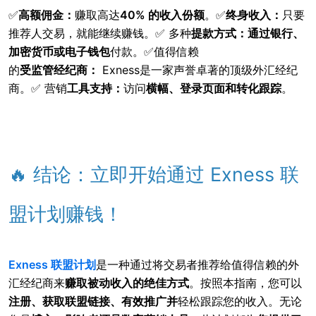
✅
高额佣金：
赚取高达
40% 的收入份额
。✅
终身收入：
只要
推荐人交易，就能继续赚钱。✅
多种
提款方式：通过
银行、
加密货币或电子钱包
付款
。✅值得信赖
的
受监管经纪商：
Exness
是一家
声誉卓著的顶级外汇经纪
商。✅
营销
工具
支持：
访问
横幅、登录页面和转化跟踪
。
🔥 结论：立即开始通过 Exness 联
盟计划赚钱！
Exness 联盟计划
是
一种通过将交易者推荐给值得信赖的外
汇经纪商来
赚取被动收入的绝佳方式
。按照本指南，您可以
注册、获取联盟链接、有效推广并
轻松跟踪您的收入。无论