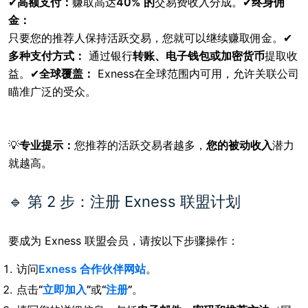
✔
高额支付：
赚取高达
40% 的
交易费收入分成。✔
终身佣
金：
只要
您的推荐人保持活跃交易，您就可以继续赚取佣金。✔
多种支付方式：
通过
银行
转账、电子钱包或加密货币
提取收
益。✔
全球覆盖：
Exness
在全球范围内可用，允许关联公司
瞄准广泛的受众。
💡
专业提示：
您推荐的活跃交易者越多，
您的被动收入
潜力
就越高。
🔹 第 2 步：注册 Exness 联盟计划
要成为 Exness 联盟会员，请按以下步骤操作：
访问
Exness 合作伙伴网站
。
点击
“
立即加入
”
或
“
注册
”
。