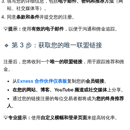
填写您的详细信息，包括
电子邮件、密码和推荐方法
（网
站、社交媒体等）。
同意
条款和条件
并提交您的注册。
💡
提示：
使用
有效的电子邮件
，以便于沟通和佣金追踪。
🔹 第 3 步：获取您的唯一联盟链接
注册后，您将收到一个
唯一的联盟链接
，用于跟踪推荐和佣
金。
从
Exness 合作伙伴仪表板
复制您的
会员链接
。
在您的网站、博客、YouTube 频道或社交媒体
上分享
。
通过您的链接注册的每位交易者都将成为
您的终身推荐
人
。
💡
专业提示：
使用
自定义横幅和登录页面
来提高转化率。