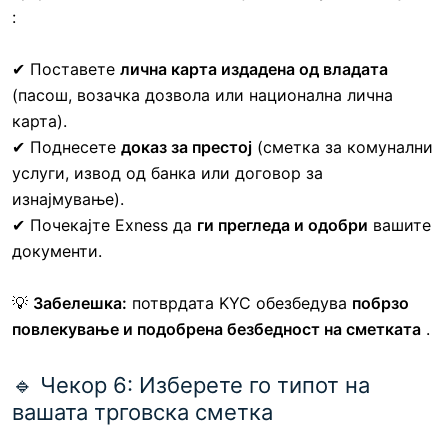
:
✔ Поставете
лична карта издадена од владата
(пасош, возачка дозвола или национална лична
карта).
✔ Поднесете
доказ за престој
(сметка за комунални
услуги, извод од банка или договор за
изнајмување).
✔ Почекајте Exness да
ги прегледа и одобри
вашите
документи.
💡
Забелешка:
потврдата KYC обезбедува
побрзо
повлекување и подобрена безбедност на сметката
.
🔹 Чекор 6: Изберете го типот на
вашата трговска сметка