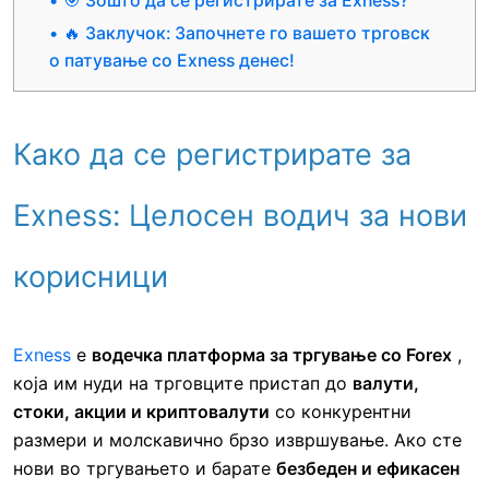
🎯 Зошто да се регистрирате за Exness?
🔥 Заклучок: Започнете го вашето трговск
о патување со Exness денес!
Како да се регистрирате за
Exness: Целосен водич за нови
корисници
Exness
е
водечка платформа за тргување со Forex
,
која им нуди на трговците пристап до
валути,
стоки, акции и криптовалути
со конкурентни
размери и молскавично брзо извршување. Ако сте
нови во тргувањето и барате
безбеден и ефикасен