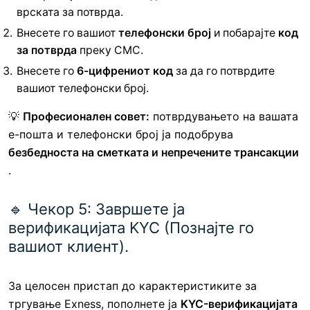
врската за потврда.
Внесете го вашиот
телефонски број
и побарајте
код
за потврда
преку СМС.
Внесете го
6-цифрениот код
за да го потврдите
вашиот телефонски број.
💡
Професионален совет:
потврдувањето на вашата
е-пошта и телефонски број ја подобрува
безбедноста на сметката и непречените трансакции
.
🔹 Чекор 5: Завршете ја
верификацијата KYC (Познајте го
вашиот клиент).
За целосен пристап до карактеристиките за
тргување Exness, пополнете ја
KYC-верификацијата