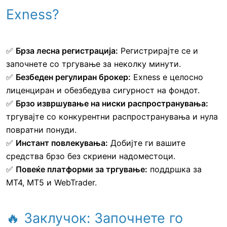
Exness?
✅
Брза лесна регистрација:
Регистрирајте се и
започнете со тргување за неколку минути.
✅
Безбеден регулиран брокер:
Exness е целосно
лиценциран и обезбедува сигурност на фондот.
✅
Брзо извршување на ниски распространувања:
тргувајте со конкурентни распространувања и нула
повратни понуди.
✅
Инстант повлекувања:
Добијте ги вашите
средства брзо без скриени надоместоци.
✅
Повеќе платформи за тргување:
поддршка за
MT4, MT5 и WebTrader.
🔥 Заклучок: Започнете го