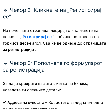
🔹 Чекор 2: Кликнете на „Регистрирај
се“
На почетната страница, лоцирајте и кликнете на
копчето
„
Регистрирај се
“
, обично поставено во
горниот десен агол. Ова ќе ве однесе до
страницата
за регистрација
.
🔹 Чекор 3: Пополнете го формуларот
за регистрација
За да ја креирате вашата сметка на Exness,
наведете ги следните детали:
✔
Адреса на е-пошта
– Користете валидна е-пошта
до која често пристапувате.