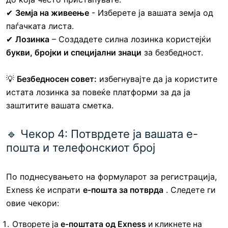
✔
Земја на живеење
- Изберете ја вашата земја од
паѓачката листа.
✔
Лозинка
– Создадете силна лозинка користејќи
букви, бројки и специјални знаци
за безбедност.
💡
Безбедносен совет:
избегнувајте да ја користите
истата лозинка за повеќе платформи за да ја
заштитите вашата сметка.
🔹 Чекор 4: Потврдете ја вашата е-
пошта и телефонскиот број
По поднесувањето на формуларот за регистрација,
Exness ќе испрати
е-пошта за потврда
. Следете ги
овие чекори:
Отворете ја
е-поштата од Exness
и кликнете на