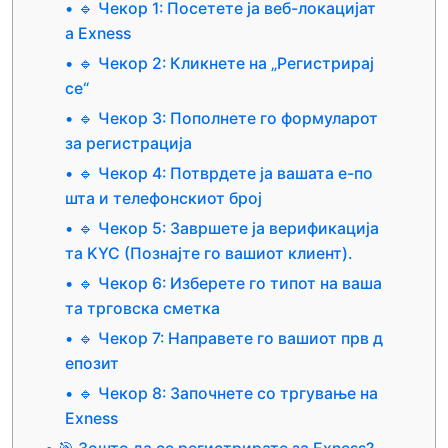
🔹 Чекор 1: Посетете ја веб-локацијат
а Exness
🔹 Чекор 2: Кликнете на „Регистрирај
се“
🔹 Чекор 3: Пополнете го формуларот
за регистрација
🔹 Чекор 4: Потврдете ја вашата е-по
шта и телефонскиот број
🔹 Чекор 5: Завршете ја верификација
та KYC (Познајте го вашиот клиент).
🔹 Чекор 6: Изберете го типот на ваша
та трговска сметка
🔹 Чекор 7: Направете го вашиот прв д
епозит
🔹 Чекор 8: Започнете со тргување на
Exness