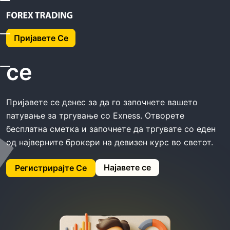
Дома
Exness Пријавете Се
Пријавете Се
Exness Пријавете
се
Пријавете се денес за да го започнете вашето
патување за тргување со Exness. Отворете
бесплатна сметка и започнете да тргувате со еден
од најверните брокери на девизен курс во светот.
Најавете се
Регистрирајте Се