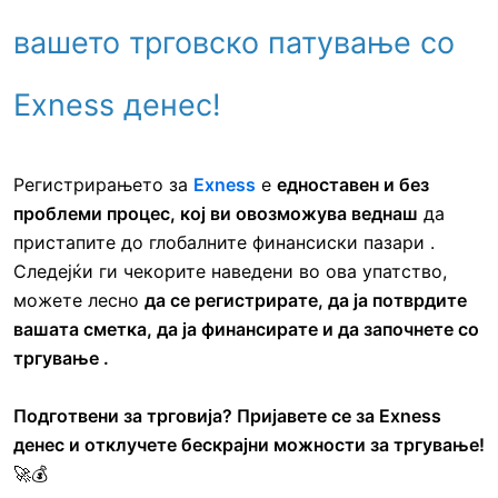
вашето трговско патување со
Exness денес!
Регистрирањето за
Exness
е
едноставен и без
проблеми процес, кој ви овозможува
веднаш
да
пристапите до глобалните финансиски пазари
.
Следејќи ги чекорите наведени во ова упатство,
можете
лесно
да се регистрирате, да ја потврдите
вашата сметка, да ја финансирате и да започнете со
тргување .
Подготвени за трговија? Пријавете се за Exness
денес и отклучете бескрајни можности за тргување!
🚀💰