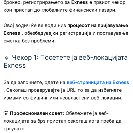
брокер, регистрирањето за
Exness
е првиот чекор
кон пристап до глобалните финансиски пазари.
Овој водич ќе ве води низ
процесот на пријавување
Exness
, обезбедувајќи регистрација и поставување
сметка без проблеми.
🔹 Чекор 1: Посетете ја веб-локацијата
Exness
За да започнете, одете на
веб-страницата на Exness
. Секогаш проверувајте ја URL-то за да избегнете
измами со фишинг или неовластени веб-локации.
💡
Професионален совет:
Обележете ја веб-
локацијата за брз пристап секогаш кога треба да
тргувате.