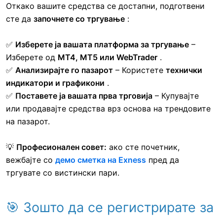
Откако вашите средства се достапни, подготвени
сте да
започнете со тргување
:
✅
Изберете ја вашата платформа за тргување
–
Изберете од
MT4, MT5 или WebTrader
.
✅
Анализирајте го пазарот
– Користете
технички
индикатори и графикони
.
✅
Поставете ја вашата прва трговија
– Купувајте
или продавајте средства врз основа на трендовите
на пазарот.
💡
Професионален совет:
ако сте почетник,
вежбајте со
демо сметка на Exness
пред да
тргувате со вистински пари.
🎯 Зошто да се регистрирате за