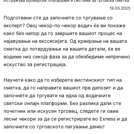
Истражува брокерски платформи и системи за трговска сметка.
19.03.2025
Подготвени сте да започнете со тргување со
експерт? Овој чекор-по-чекор водич ќе ви покаже
како без напор да го завршите вашиот процес на
најавување на екссесијата. Од креирање на вашата
сметка до потврдување на вашите детали, ќе ве
водиме низ секоја фаза за да обезбедиме непречено
искуство за регистрација.
Научете како да го изберете вистинскиот тип на
сметка, да го направите вашиот прв депозит и да
започнете да тргувате на една од водечките
светски онлајн платформи. Без разлика дали сте
почетник или искусен трговец, следете ги овие
лесни чекори за да се регистрирате во Exness и да
започнете со трговското патување денес!