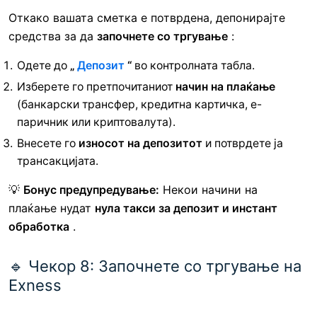
Откако вашата сметка е потврдена, депонирајте
средства за да
започнете со тргување
:
Одете до
„
Депозит
“
во контролната табла.
Изберете го претпочитаниот
начин на плаќање
(банкарски трансфер, кредитна картичка, е-
паричник или криптовалута).
Внесете го
износот на депозитот
и потврдете ја
трансакцијата.
💡
Бонус предупредување:
Некои начини на
плаќање нудат
нула такси за депозит и инстант
обработка
.
🔹 Чекор 8: Започнете со тргување на
Exness