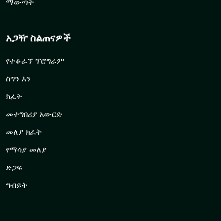
ማውጣት
አጋዥ ስልጠናዎች
የተቆራኘ ፕሮግራም
ስግን እን
ክፈት
መተግበሪያ አውርድ
መለያ ክፈት
የማሳያ መለያ
ድጋፍ
ግብይት