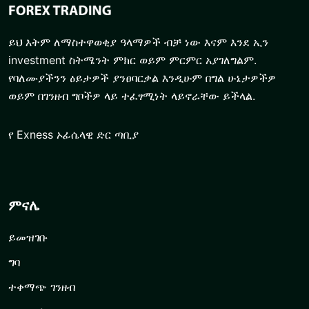
ይህ እትም ለማስተዋወቂያ ዓላማዎች ብቻ ነው እናም እንደ ኢን
investment ስትሜንት ምክር ወይም ምርምር አያገለግልም.
የባለሙያችንን ዕይታዎች ያንፀባርቃል እንዲሁም በግል ሁኔታዎችዎ
ወይም በገንዘብ ግቦችዎ ላይ ተፈፃሚነት ላይኖራቸው ይችላል.
የ Exness ኦፊሴላዊ ድር ጣቢያ
ምናሌ
ይመዝገቡ
ግባ
ተቀማጭ ገንዘብ