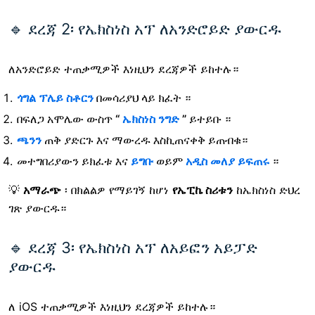
🔹 ደረጃ 2፡ የኤክስነስ አፕ ለአንድሮይድ ያውርዱ
ለአንድሮይድ ተጠቃሚዎች እነዚህን ደረጃዎች ይከተሉ።
ጎግል ፕሌይ ስቶርን
በመሳሪያህ ላይ
ክፈት ።
በፍለጋ አሞሌው ውስጥ
“
ኤክስነስ ንግድ
”
ይተይቡ ።
ጫንን
ጠቅ ያድርጉ
እና ማውረዱ እስኪጠናቀቅ ይጠብቁ።
መተግበሪያውን ይክፈቱ እና
ይግቡ
ወይም
አዲስ መለያ ይፍጠሩ
።
💡
አማራጭ
፡ በክልልዎ የማይገኝ ከሆነ
የኤፒኬ ስሪቱን
ከኤክስነስ ድህረ
ገጽ ያውርዱ።
🔹 ደረጃ 3፡ የኤክስነስ አፕ ለአይፎን አይፓድ
ያውርዱ
ለ iOS ተጠቃሚዎች እነዚህን ደረጃዎች ይከተሉ።