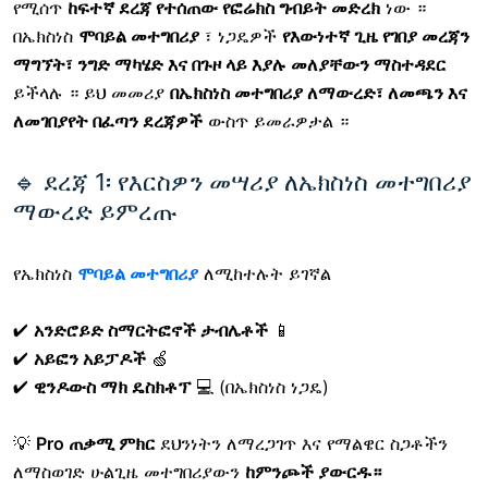
የሚሰጥ
ከፍተኛ ደረጃ የተሰጠው የፎሬክስ ግብይት መድረክ
ነው
።
በኤክስነስ
ሞባይል መተግበሪያ
፣ ነጋዴዎች
የእውነተኛ ጊዜ የገበያ መረጃን
ማግኘት፣ ንግድ ማካሄድ እና በጉዞ ላይ እያሉ መለያቸውን ማስተዳደር
ይችላሉ ። ይህ መመሪያ
በኤክስነስ መተግበሪያ ለማውረድ፣ ለመጫን እና
ለመገበያየት በፈጣን ደረጃዎች
ውስጥ ይመራዎታል
።
🔹 ደረጃ 1፡ የእርስዎን መሣሪያ ለኤክስነስ መተግበሪያ
ማውረድ ይምረጡ
የኤክስነስ
ሞባይል መተግበሪያ
ለሚከተሉት ይገኛል
✔
አንድሮይድ ስማርትፎኖች ታብሌቶች
📱
✔
አይፎን አይፓዶች
🍏
✔
ዊንዶውስ ማክ ዴስክቶፕ
💻 (በኤክስነስ ነጋዴ)
💡
Pro ጠቃሚ ምክር
ደህንነትን ለማረጋገጥ እና የማልዌር ስጋቶችን
ለማስወገድ
ሁልጊዜ መተግበሪያውን
ከምንጮች ያውርዱ።