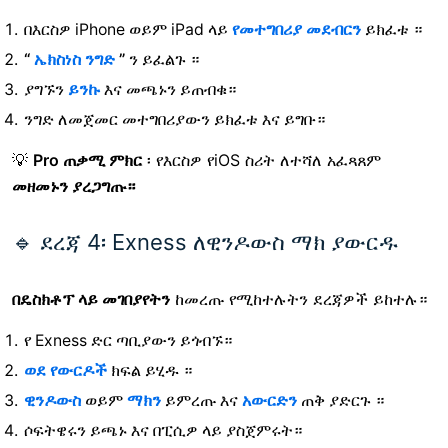
በእርስዎ iPhone ወይም iPad ላይ
የመተግበሪያ መደብርን
ይክፈቱ ።
“
ኤክስነስ ንግድ
”
ን ይፈልጉ
።
ያግኙን
ይንኩ
እና መጫኑን ይጠብቁ።
ንግድ ለመጀመር መተግበሪያውን ይክፈቱ እና ይግቡ።
💡
Pro ጠቃሚ ምክር
፡ የእርስዎ የiOS ስሪት
ለተሻለ አፈጻጸም
መዘመኑን ያረጋግጡ።
🔹 ደረጃ 4፡ Exness ለዊንዶውስ ማክ ያውርዱ
በዴስክቶፕ ላይ መገበያየትን
ከመረጡ
የሚከተሉትን ደረጃዎች ይከተሉ።
የ Exness ድር ጣቢያውን ይጎብኙ።
ወደ የውርዶች
ክፍል ይሂዱ
።
ዊንዶውስ
ወይም
ማክን
ይምረጡ
እና
አውርድን
ጠቅ ያድርጉ ።
ሶፍትዌሩን ይጫኑ እና በፒሲዎ ላይ ያስጀምሩት።