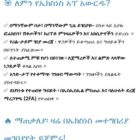
🎯 ለምን የኤክስነስ አፕ አውርዱ?
✅
በማንኛውም ቦታ፣ በማንኛውም ጊዜ ይገበያዩ፡-
በጉዞ ላይ እያሉ
ፎሬክስን፣ ሸቀጦችን፣ ክሪፕቶ ምንዛሬዎችን እና አክሲዮኖችን
ይድረሱ ።
✅
የሪል-ታይም ገበያ መረጃ
፡ ዋጋዎችን ይቆጣጠሩ እና ግብይቶችን
በፍጥነት ያስፈጽሙ።
✅
ለተጠቃሚ ምቹ የሆነ በይነገጽ
፡ ለጀማሪዎች እና ልምድ ላላቸው
ነጋዴዎች
ቀላል አሰሳ
።
✅
አንድ-ታፕ የተቀማጭ ገንዘብ ማውጣት
፡ ገንዘቦችን ያለልፋት
ያስተዳድሩ።
✅
ደህንነቱ የተጠበቀ ግብይት
፡ በኤስኤስኤል ምስጠራ እና ባለሁለት ደረጃ
ማረጋገጫ (2FA)
የተጠበቀ
።
🔥 ማጠቃለያ፡ ዛሬ በኤክስነስ መተግበሪያ
መገበያየት ይጀምሩ!