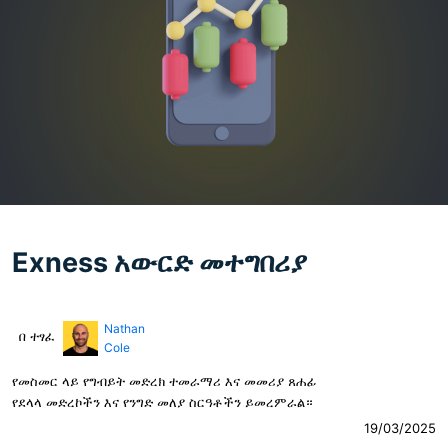
Exness አውርድ መተግበሪያ
Nathan
በ ተፃፈ
Cole
የመስመር ላይ የግብይት መድረክ ተመራማሪ እና መመሪያ ጸሐፊ
የደላላ መድረኮችን እና የንግድ መለያ ስርዓቶችን ይመረምራል።
19/03/2025