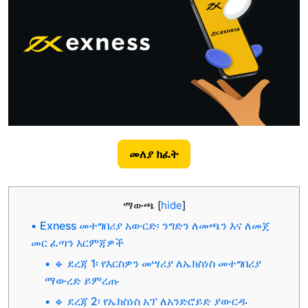
መለያ ክፈት
ማውጫ
[
hide
]
Exness መተግበሪያ አውርድ፡ ንግድን ለመጫን እና ለመጀ
መር ፈጣን እርምጃዎች
🔹 ደረጃ 1፡ የእርስዎን መሣሪያ ለኤክስነስ መተግበሪያ
ማውረድ ይምረጡ
🔹 ደረጃ 2፡ የኤክስነስ አፕ ለአንድሮይድ ያውርዱ