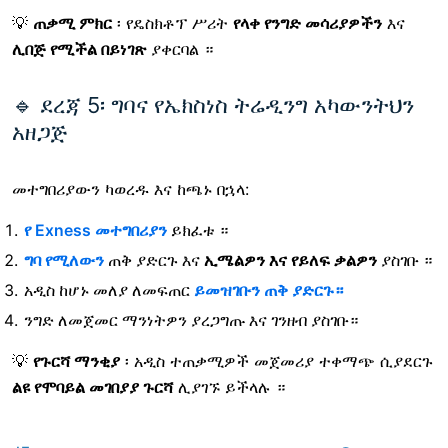
💡
ጠቃሚ ምክር
፡ የዴስክቶፕ ሥሪት
የላቀ የንግድ መሳሪያዎችን
እና
ሊበጅ የሚችል በይነገጽ
ያቀርባል ።
🔹 ደረጃ 5፡ ግባና የኤክስነስ ትሬዲንግ አካውንትህን
አዘጋጅ
መተግበሪያውን ካወረዱ እና ከጫኑ በኋላ:
የ Exness መተግበሪያን
ይክፈቱ
።
ግባ የሚለውን
ጠቅ ያድርጉ እና
ኢሜልዎን እና የይለፍ ቃልዎን
ያስገቡ
።
አዲስ ከሆኑ
መለያ ለመፍጠር
ይመዝገቡን ጠቅ ያድርጉ።
ንግድ ለመጀመር ማንነትዎን ያረጋግጡ እና ገንዘብ ያስገቡ።
💡
የጉርሻ ማንቂያ
፡ አዲስ ተጠቃሚዎች መጀመሪያ ተቀማጭ ሲያደርጉ
ልዩ የሞባይል መገበያያ ጉርሻ
ሊያገኙ ይችላሉ ።