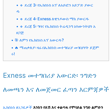
🔹 ደረጃ 3፡ የኤክስነስ አፕ ለአይፎን አይፓድ ያውር
ዱ
🔹 ደረጃ 4፡ Exness ለዊንዶውስ ማክ ያውርዱ
🔹 ደረጃ 5፡ ግባና የኤክስነስ ትሬዲንግ አካውንትህን አ
ዘጋጅ
🎯 ለምን የኤክስነስ አፕ አውርዱ?
🔥 ማጠቃለያ፡ ዛሬ በኤክስነስ መተግበሪያ መገበያየት ይጀም
ሩ!
Exness መተግበሪያ አውርድ፡ ንግድን
ለመጫን እና ለመጀመር ፈጣን እርምጃዎች
ኤክስነስ ለነጋዴዎች
እንከን የለሽ እና ቀልጣፋ የሞባይል ንግድ ልምድን