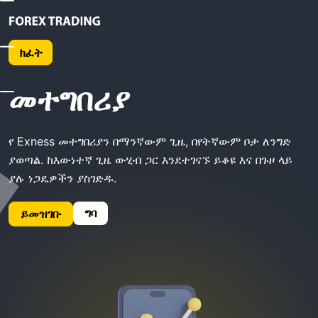
መነሻ
Exness አውርድ መተግበሪያ
ክፈት
Exness አውርድ
መተግበሪያ
የ Exness መተግበሪያን በማንኛውም ጊዜ, በየትኛውም ቦታ ለንግድ
ያወጣል. ከእውነተኛ ጊዜ ውሂብ ጋር እንደተገናኙ ይቆዩ እና በጉዞ ላይ
ያሉ ነጋዴዎችን ያስገድዱ.
ግባ
ይመዝገቡ