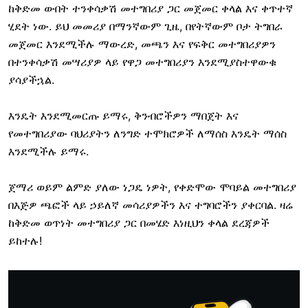
ከቅድመ ውበት ተንቀሳቃሽ መተግበሪያ ጋር መጀመር ቀላል እና ቀጥተኛ
ሂደት ነው. ይህ መመሪያ በማንኛውም ጊዜ, በየትኛውም ቦታ ትግበራ
መጀመር እንደሚችሉ ማውረድ, መጫን እና የፍቅር መተግበሪያዎን
በተንቀሳቃሽ መሣሪያዎ ላይ የዋጋ መተግበሪያን እንደሚያስተዋውቁ
ያሳያችኋል.
እንዴት እንደሚመርጡ ይማሩ, ቅንብሮችዎን ማበጀት እና
የመተግበሪያው ባህሪያትን ለንግድ ተሞክሮዎች ለማሰስ እንዴት ማሰስ
እንደሚችሉ ይማሩ.
ጀማሪ ወይም ልምድ ያለው ነጋዴ ነዎት, የቀድሞው ሞባይል መተግበሪያ
በእጅዎ ጫፎች ላይ ኃይለኛ መሳሪያዎችን እና ተግባሮችን ያቀርባል. ዛሬ
ከቅድመ ወጥነት መተግበሪያ ጋር በመሄድ እነዚህን ቀላል ደረጃዎች
ይከተሉ!