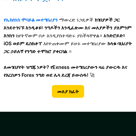
የኤክስነስ ሞባይል መተግበሪያን
ማውረድ
ነጋዴዎች
ከገበያዎች ጋር
እንደተገናኙ እንዲቆዩ፣ ንግዶችን እንዲፈጽሙ እና መለያዎችን ያለምንም
እንከን
ከየትኛውም ቦታ እንዲያስተዳድሩ ያስችላቸዋል።
አንድሮይድ፣
iOS ወይም ዴስክቶፕ
እየተጠቀሙም ይሁኑ
መተግበሪያው
ከላቁ ባህሪያት
ጋር ኃይለኛ የንግድ ተሞክሮ ያቀርባል
።
ለመገበያየት ዝግጁ ነዎት? የExness መተግበሪያውን ዛሬ ያውርዱ እና
የእርስዎን Forex ንግድ ወደ ሌላ ደረጃ ይውሰዱ!
🚀
መለያ ክፈት